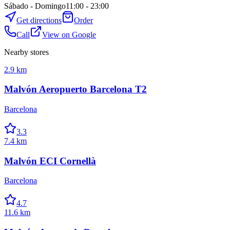
Sábado - Domingo
11:00 - 23:00
Get directions
Order
Call
View on Google
Nearby stores
2.9 km
Malvón Aeropuerto Barcelona T2
Barcelona
3.3
7.4 km
Malvón ECI Cornellà
Barcelona
4.7
11.6 km